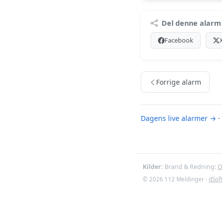
Premi
Del denne alarm
Log ind med Premiu
Facebook
Se Premiu
Forrige alarm
Dagens live alarmer →
·
Kilder:
Brand & Redning:
O
© 2026 112 Meldinger ·
dSof