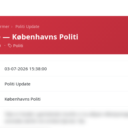
Dagens alarmer
Statistik
Alle alarmer
Push
›
armer
Politi Update
e — Københavns Politi
0
·
Politi
03-07-2026 15:38:00
Politi Update
Københavns Politi
Toke er fundet i god behold, hvorfor vi nu aflyser efterlysni
anmodes derfor om at blive fjernet. Tak.