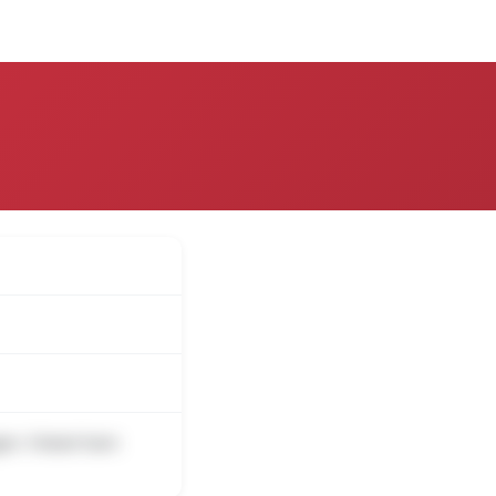
over
Log på
ngen. Fotoet ham