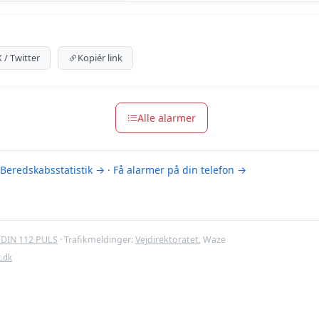
um indhold
m for at se meldingen.
X / Twitter
Kopiér link
m-muligheder
Alle alarmer
Beredskabsstatistik →
·
Få alarmer på din telefon →
DIN 112 PULS
· Trafikmeldinger:
Vejdirektoratet
, Waze
t.dk