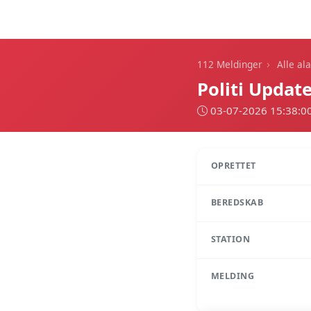
112 Meldinger
›
112 Meldinger
Alle al
Politi Updat
03-07-2026 15:38:0
OPRETTET
BEREDSKAB
STATION
MELDING