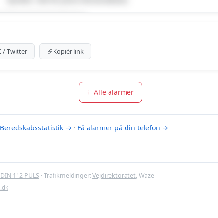
um indhold
m for at se meldingen.
X / Twitter
Kopiér link
m-muligheder
Alle alarmer
Beredskabsstatistik →
·
Få alarmer på din telefon →
DIN 112 PULS
· Trafikmeldinger:
Vejdirektoratet
, Waze
t.dk