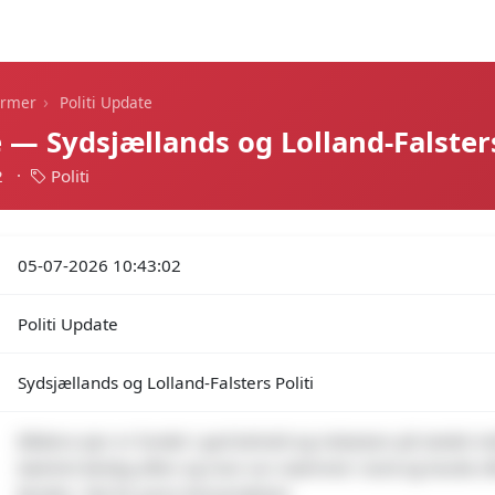
Dagens alarmer
Statistik
Alle alarmer
Push
›
armer
Politi Update
e — Sydsjællands og Lolland-Falsters
2
·
Politi
05-07-2026 10:43:02
Politi Update
Sydsjællands og Lolland-Falsters Politi
Bådens ejer er fundet i god behold og indsatsen på stedet ind
kæntret lørdag aften og man var svømmet i land og havde ef
fjorden. Tak for jeres henvendelser.