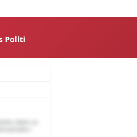
over
Log på
 Politi
stilles. Båden var
terladt båden i