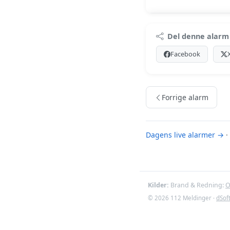
Premi
Del denne alarm
Log ind med Premiu
Facebook
Se Premiu
Forrige alarm
Dagens live alarmer →
·
Kilder:
Brand & Redning:
O
© 2026 112 Meldinger ·
dSof