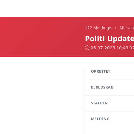
112 Meldinger
›
112 Meldinger
Alle al
Politi Updat
05-07-2026 10:43:0
OPRETTET
BEREDSKAB
STATION
MELDING