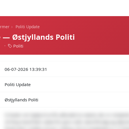
Dagens alarmer
Statistik
Alle alarmer
Push
›
armer
Politi Update
 — Østjyllands Politi
1
·
Politi
06-07-2026 13:39:31
Politi Update
Østjyllands Politi
Vi beder om hjælp til at få udfundet to mænd, der er mistænkt
20-årig mand blev udsat for grov vold, røveriforsøg og afpre
fandt sted i midten af juni i Asferg. De to mistænkte er 27-år