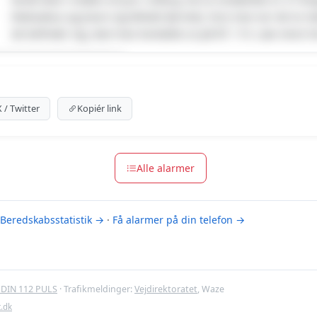
Maksabou og [navn og billede fjernet]. Hvis man ser de to m
de befinder sig, skal man kontakte os på tlf. 114. Læs mere
um indhold
m for at se meldingen.
X / Twitter
Kopiér link
m-muligheder
Alle alarmer
Beredskabsstatistik →
·
Få alarmer på din telefon →
DIN 112 PULS
· Trafikmeldinger:
Vejdirektoratet
, Waze
t.dk