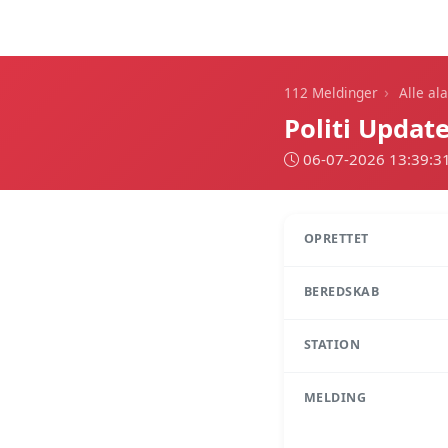
112 Meldinger
›
112 Meldinger
Alle al
Politi Update
06-07-2026 13:39:3
OPRETTET
BEREDSKAB
STATION
MELDING