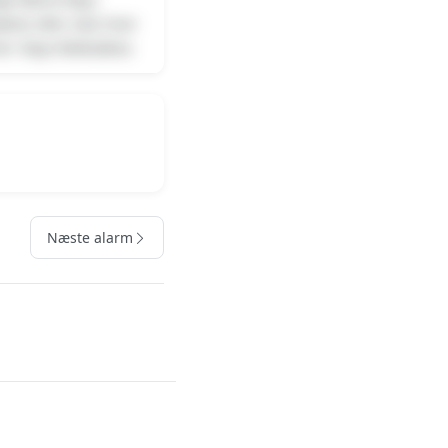
ænd, eller ved, hvor
 her: Kays Maksabou
Næste alarm