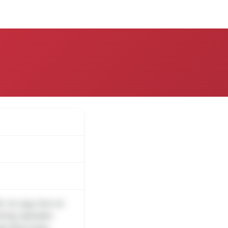
over
Log på
 i en sag, hvor en
sning. Episoden
ige Mario Kays