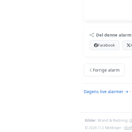
Premi
Del denne alarm
Log ind med Premiu
Facebook
Se Premiu
Forrige alarm
Dagens live alarmer →
·
Kilder:
Brand & Redning:
O
© 2026 112 Meldinger ·
dSof