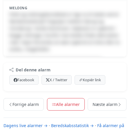
MELDING
Politi og redningsberedskab er lige nu til stede ved et
færdselsuheld på Tingvejen mellem Starup og
Vrenderup i Varde Kommune. Vejbanen er spærret i
begge retninger, hvorfor man bedes finde alternative
ruter. Vejen forventes at være spærret en time eller to
endnu. /Vagtchefen
Premium indhold
Del denne alarm
Log ind med Premium for at se meldingen.
Facebook
X / Twitter
Kopiér link
Se Premium-muligheder
Forrige alarm
Alle alarmer
Næste alarm
Dagens live alarmer →
·
Beredskabsstatistik →
·
Få alarmer på