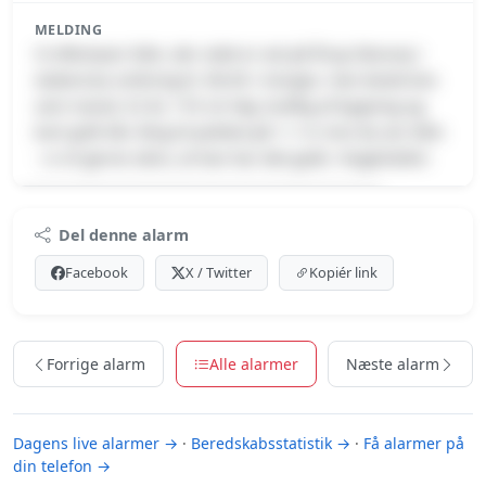
MELDING
Vi efterlyser Edin, der sidst er set på Årup Skovvej i
Aabenraa omkring kl. 08.00 i morges. Han beskrives
som mand, 52 år, 170 cm høj, kraftig af bygning og
kort gråt hår. Ring til politiet på 1-1-4, hvis du ser Edin
- vi vil gerne sikre, at han har det godt. /Vagtchefen
Premium indhold
Del denne alarm
Log ind med Premium for at se meldingen.
Facebook
X / Twitter
Kopiér link
Se Premium-muligheder
Forrige alarm
Alle alarmer
Næste alarm
Dagens live alarmer →
·
Beredskabsstatistik →
·
Få alarmer på
din telefon →