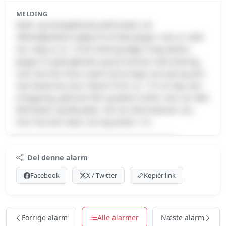
MELDING
Midt- og Vestsjællands politi beder om
offentlighedens hjælp til at finde Jørgen. Han er sidst
set i dag ca. kl. 13.00 omkring Køge S-tog station.
Jørgen er godt gående og kan komme vidt omkring,
men han kan have svært ved at tage vare på sig selv.
Han beskrives som: Mand 79 år, ca. 175 cm høj, alm.
af bygning, gråt kort hår og bærer briller. Han var iført
blå bukser og blå jakke. Har du informationer om,
hvor han kan være, så ring straks 114.
Premium indhold
Del denne alarm
Log ind med Premium for at se meldingen.
Facebook
X / Twitter
Kopiér link
Se Premium-muligheder
Forrige alarm
Alle alarmer
Næste alarm