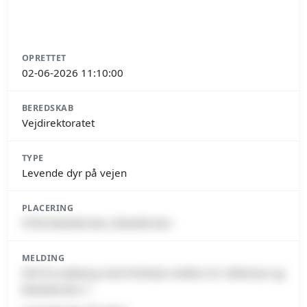
OPRETTET
02-06-2026 11:10:00
BEREDSKAB
Vejdirektoratet
TYPE
Levende dyr på vejen
PLACERING
9700 Brønderslev, Brønderslev
MELDING
E39 fra Aalborg mod Hirtshals mellem St. Vildmose og
Brønderslev C