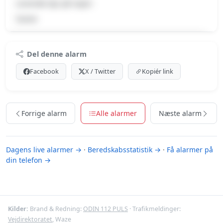
Levende dyr på vejen
Svane
Premium indhold
Del denne alarm
Log ind med Premium for at se meldingen og kortet.
Facebook
X / Twitter
Kopiér link
Se Premium-muligheder
Forrige alarm
Alle alarmer
Næste alarm
Dagens live alarmer →
·
Beredskabsstatistik →
·
Få alarmer på
din telefon →
Kilder:
Brand & Redning:
ODIN 112 PULS
· Trafikmeldinger:
Vejdirektoratet
, Waze