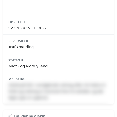
OPRETTET
02-06-2026 11:14:27
BEREDSKAB
Trafikmelding
STATION
Midt - og Nordjylland
MELDING
Uheld på E45 i nordgående retning efter 34 Hobro N
Politi og redning er kommet frem til uheldet, og det
højre spor er spærret.
Premium indhold
Del denne alarm