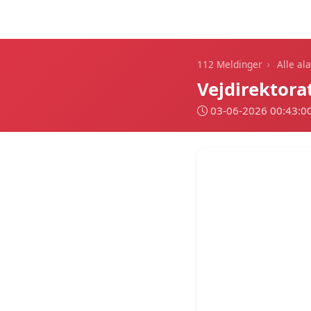
112 Meldinger
›
112 Meldinger
Alle al
Vejdirektora
03-06-2026 00:43:0