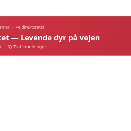
Dagens alarmer
Statistik
Alle alarmer
Push
›
armer
Vejdirektoratet
tet — Levende dyr på vejen
0
·
Trafikmeldinger