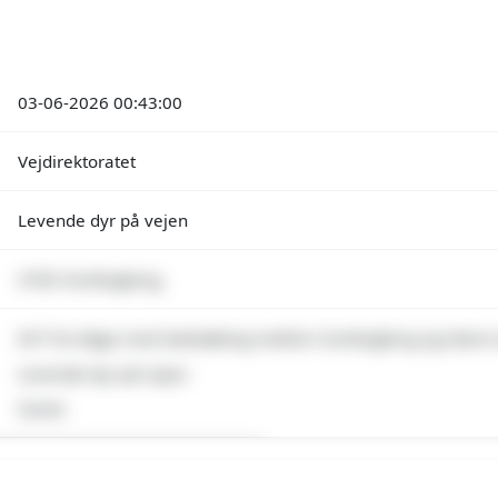
03-06-2026 00:43:00
Vejdirektoratet
Levende dyr på vejen
4760 Vordingborg,
E47 fra Køge mod Sakskøbing mellem Vordingborg og Nørre 
Levende dyr på vejen
Svane
emium indhold