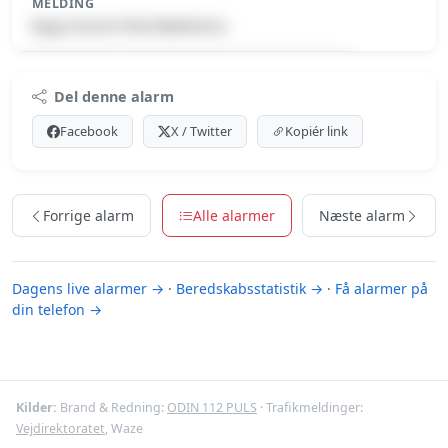
MELDING
Bygn.brand-Villa/Rækkehus
Premium indhold
Del denne alarm
Log ind med Premium for at se meldingen.
Facebook
X / Twitter
Kopiér link
Se Premium-muligheder
Forrige alarm
Alle alarmer
Næste alarm
Dagens live alarmer →
·
Beredskabsstatistik →
·
Få alarmer på
din telefon →
Kilder:
Brand & Redning:
ODIN 112 PULS
· Trafikmeldinger:
Vejdirektoratet
, Waze