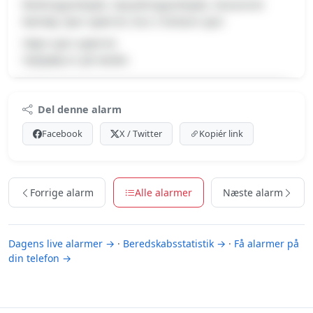
Redningsarbejde, Oprydningsarbejde, Havareret
køretøj, Spor spærret, Kun 2 farbare spor
Højre spor spærret.
Vejhjælp er på stedet.
Premium indhold
Del denne alarm
Log ind med Premium for at se meldingen og kortet.
Facebook
X / Twitter
Kopiér link
Se Premium-muligheder
Forrige alarm
Alle alarmer
Næste alarm
Dagens live alarmer →
·
Beredskabsstatistik →
·
Få alarmer på
din telefon →