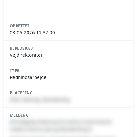
OPRETTET
03-06-2026 11:37:00
BEREDSKAB
Vejdirektoratet
TYPE
Redningsarbejde
PLACERING
8362 Hørning, Skanderborg
MELDING
E45 Østjyske Motorvej fra Aarhus mod Horsens
mellem Aarhus Syd og Skanderborg N