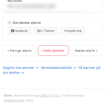
MELDING
Min. forurening-Mindre spild
Premium indhold
Del denne alarm
Log ind med Premium for at se meldingen.
Facebook
X / Twitter
Kopiér link
Se Premium-muligheder
Forrige alarm
Alle alarmer
Næste alarm
Dagens live alarmer →
·
Beredskabsstatistik →
·
Få alarmer på
din telefon →
Kilder:
Brand & Redning:
ODIN 112 PULS
· Trafikmeldinger:
Vejdirektoratet
, Waze