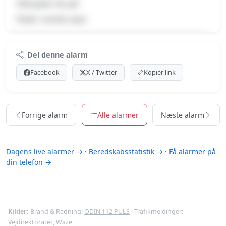
Tabt gods, Pas på
Plade i venstre spor
Premium indhold
Del denne alarm
Log ind med Premium for at se meldingen og kortet.
Facebook
X / Twitter
Kopiér link
Se Premium-muligheder
Forrige alarm
Alle alarmer
Næste alarm
Dagens live alarmer →
·
Beredskabsstatistik →
·
Få alarmer på
din telefon →
Kilder:
Brand & Redning:
ODIN 112 PULS
· Trafikmeldinger:
Vejdirektoratet
, Waze