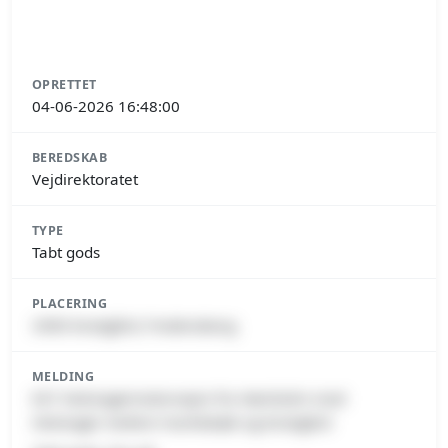
OPRETTET
04-06-2026 16:48:00
BEREDSKAB
Vejdirektoratet
TYPE
Tabt gods
PLACERING
3490 Kvistgård, Fredensborg
MELDING
E47 Helsingørmotorvejen fra Hørsholm mod
Helsingør mellem Humlebæk og Kvistgård