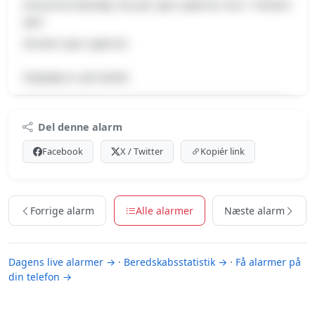
Havareret køretøj, Pas på, Spor spærret, Kun 1 farbart
spor
Venstre spor spærret.
Vejhjælp er på stedet.
Premium indhold
Del denne alarm
Log ind med Premium for at se meldingen og kortet.
Facebook
X / Twitter
Kopiér link
Se Premium-muligheder
Forrige alarm
Alle alarmer
Næste alarm
Dagens live alarmer →
·
Beredskabsstatistik →
·
Få alarmer på
din telefon →