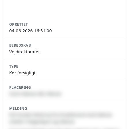
OPRETTET
04-06-2026 16:51:00
BEREDSKAB
Vejdirektoratet
TYPE
Kør forsigtigt
PLACERING
5220 Odense SØ, Odense
MELDING
E20 Fynske Motorvej fra Knudshoved mod Odense
mellem Tietgenbyen og Odense