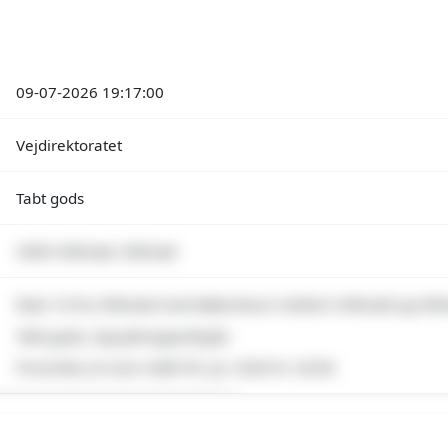
09-07-2026 19:17:00
Vejdirektoratet
Tabt gods
3400 Hillerød, Hillerød
Rute 16 fra Hillerød mod København mellem Hillerød og Hill
Tabt gods, Oprydningsarbejde
Forventes at vare indtil 09. jul. 2026 kl. 20:00.
emium indhold