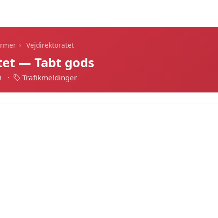
Dagens alarmer
Statistik
Alle alarmer
Push
›
armer
Vejdirektoratet
tet — Tabt gods
0
·
Trafikmeldinger