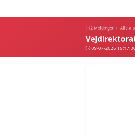
112 Meldinger
›
112 Meldinger
Alle al
Vejdirektora
09-07-2026 19:17:0