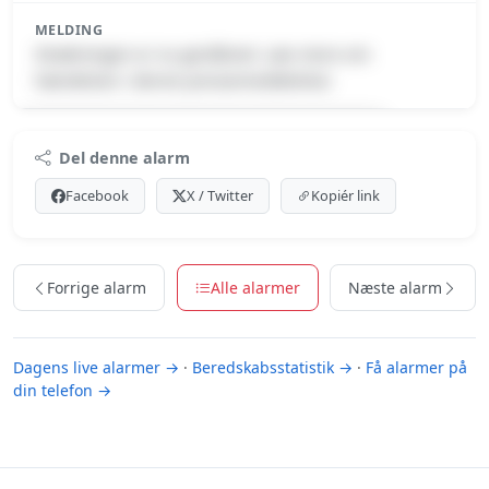
MELDING
Strækningen er nu genåbnet. Læs mere om
hændelsen i denne pressemeddelelse:
Premium indhold
Del denne alarm
Log ind med Premium for at se meldingen.
Facebook
X / Twitter
Kopiér link
Se Premium-muligheder
Forrige alarm
Alle alarmer
Næste alarm
Dagens live alarmer →
·
Beredskabsstatistik →
·
Få alarmer på
din telefon →