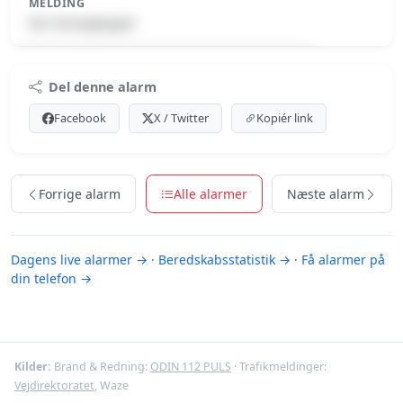
MELDING
ISL-Forespørgsel
Premium indhold
Del denne alarm
Log ind med Premium for at se meldingen.
Facebook
X / Twitter
Kopiér link
Se Premium-muligheder
Forrige alarm
Alle alarmer
Næste alarm
Dagens live alarmer →
·
Beredskabsstatistik →
·
Få alarmer på
din telefon →
Kilder:
Brand & Redning:
ODIN 112 PULS
· Trafikmeldinger:
Vejdirektoratet
, Waze