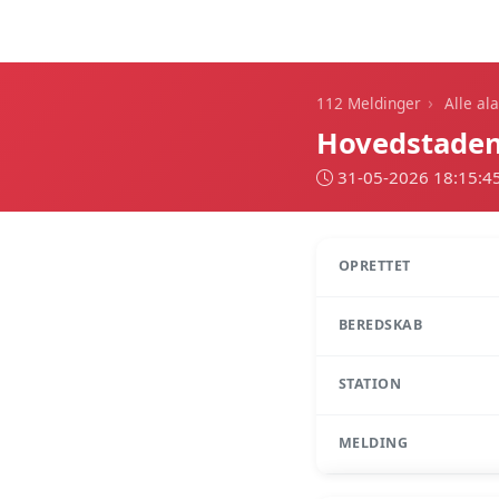
112 Meldinger
›
112 Meldinger
Alle al
Hovedstaden
31-05-2026 18:15:4
OPRETTET
BEREDSKAB
STATION
MELDING