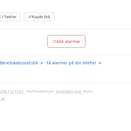
um indhold
m for at se meldingen.
X / Twitter
Kopiér link
m-muligheder
Alle alarmer
Beredskabsstatistik →
·
Få alarmer på din telefon →
DIN 112 PULS
· Trafikmeldinger:
Vejdirektoratet
, Waze
t.dk