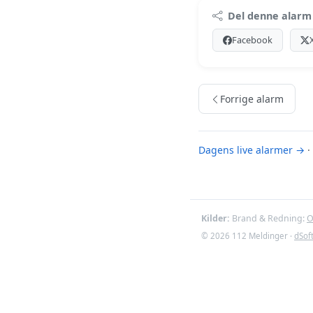
Premi
Del denne alarm
Log ind med Premiu
Facebook
Se Premiu
Forrige alarm
Dagens live alarmer →
·
Kilder:
Brand & Redning:
O
© 2026 112 Meldinger ·
dSof