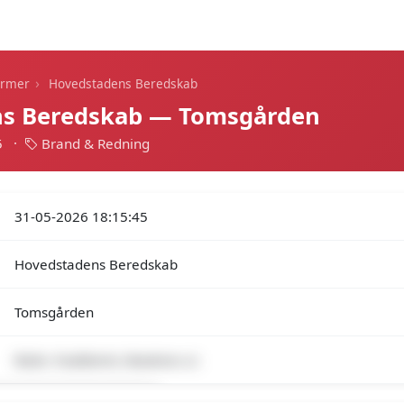
Dagens alarmer
Statistik
Alle alarmer
Push
›
armer
Hovedstadens Beredskab
s Beredskab — Tomsgården
5
·
Brand & Redning
31-05-2026 18:15:45
Hovedstadens Beredskab
Tomsgården
Redn.-Fastklemt, Maskine o.l.