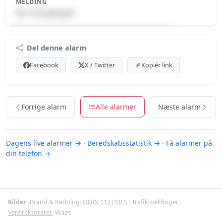
MELDING
ISL-Forespørgsel
Premium indhold
Del denne alarm
Log ind med Premium for at se meldingen.
Facebook
X / Twitter
Kopiér link
Se Premium-muligheder
Forrige alarm
Alle alarmer
Næste alarm
Dagens live alarmer →
·
Beredskabsstatistik →
·
Få alarmer på
din telefon →
Kilder:
Brand & Redning:
ODIN 112 PULS
· Trafikmeldinger:
Vejdirektoratet
, Waze