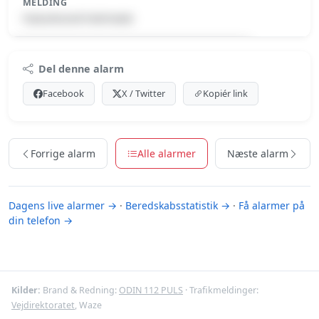
MELDING
Naturbrand-Halmstak
Premium indhold
Del denne alarm
Log ind med Premium for at se meldingen.
Facebook
X / Twitter
Kopiér link
Se Premium-muligheder
Forrige alarm
Alle alarmer
Næste alarm
Dagens live alarmer →
·
Beredskabsstatistik →
·
Få alarmer på
din telefon →
Kilder:
Brand & Redning:
ODIN 112 PULS
· Trafikmeldinger:
Vejdirektoratet
, Waze