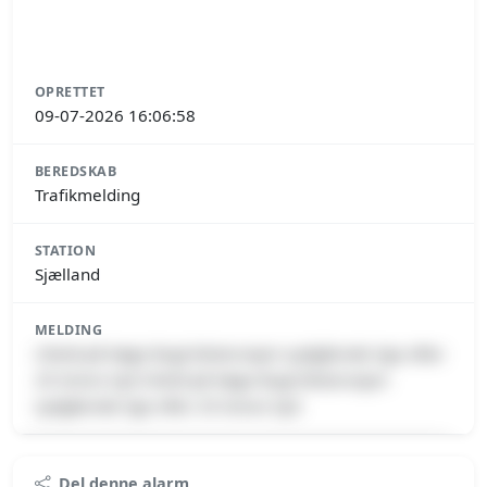
OPRETTET
09-07-2026 16:06:58
BEREDSKAB
Trafikmelding
STATION
Sjælland
MELDING
Uheld på Køge Bugt Motorvejen sydgående lige efter
29 Greve Syd Uheld på Køge Bugt Motorvejen
sydgående lige efter 29 Greve Syd
Premium indhold
Del denne alarm